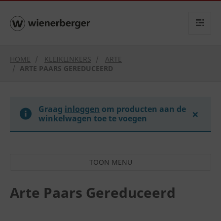
text.skipToContent
text.skipToNavigation
HOME
KLEIKLINKERS
ARTE
ARTE PAARS GEREDUCEERD
Graag
inloggen
om producten aan de
×
winkelwagen toe te voegen
Arte Paars Gereduceerd