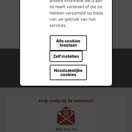
andere informatie die u aan
ze heeft verstrekt of die ze
hebben verzameld op basis
1 producten gevonden
van uw gebruik van hun
services.
Alle cookies
toestaan
Internationale kennis en ervaring
Zelf instellen
Professionele naverkoopservice
Noodzakelijke
cookies
Duurzame bouwmateriaaloplossingen